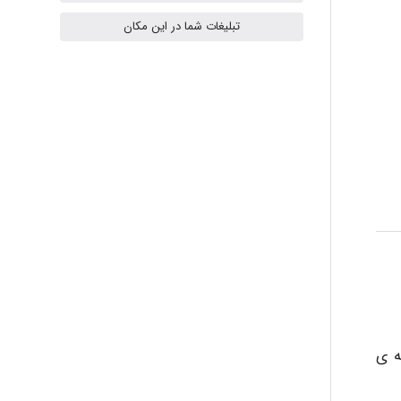
تبلیغات شما در این مکان
Radman Amini
Mohammad
Tavan
akhtar shahsavandi
ه ی
kimiya zirakpoor