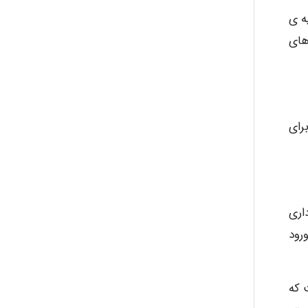
ه ی
های
ayda habibnejad
Nazaninkarkon
رای
Omid
اری
Mehrab
رود
 که