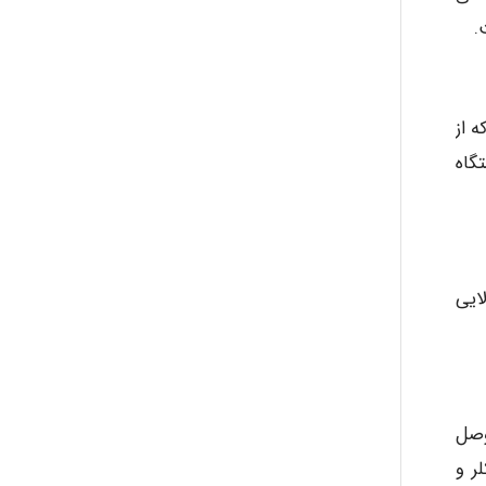
.
 از
گاه
ایی
ر وصل
ر و