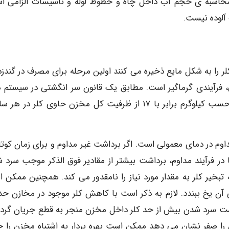
pp گردد. برای این منظور محاسبه ی حجم آب داخل چاه و خطوط لوله و تأسیسات الزامی 
 آلوده نیست.
لر را به شکل مایع ذخیره می کنند اولین مرحله برای مصرف در گندزد
عی، فرآیندی گرماگیر است. مطابق یک قانون سر انگشتی در سیستم 
کلرزنی، حداکثر مقدار تبخیر کلر مایع در دمای محیط بر حسب کیلوگرم برابر با ۱۷ از ظرفیت کل مخزن حاوی کلر 
وم در دمای معمولی است. اگر برداشت غیر مداوم و برای زمان کوت
در فرآیند مداوم، برداشت بیشتر از مقادیر فوق الذکر موجب سرد 
خیر کلر به مقدار مورد نیاز را نامقدور می کند. همچنین ممکن 
ن یخ ببندد. لازم به ذکر است با کاهش کلر موجود در مخازن حدا
 سرد شدن بیش از حد کلر داخل مخزن منجر به قطع جریان گردد.
 را صفر نشان می دهد ممکن است بهره بردار به اشتباه مخزن را خ