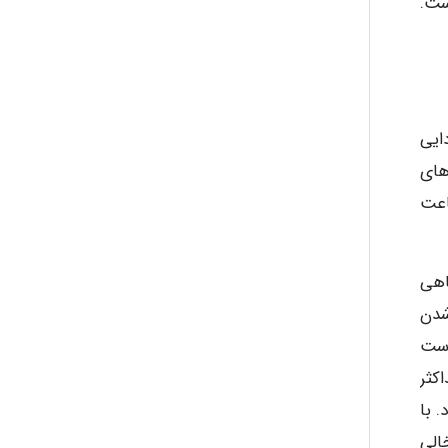
است.
ایی
های
در هر ساعت
اهی
شدن
است
کثر
 با
الی