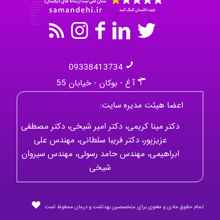
09338413734
آ.غ - بوکان - خیابان 55
اعضا هیئت مدیره سایت:
دکتر مینا کریمی، دکتر امیر شیخی، دکتر مصطفی
عزیزپور، دکتر فریبا سلطانی، مهندس علی
ابراهیمی، مهندس حامد رسولی، مهندس سیروان
شیخی
تمام حقوق مادی و معنوی برای متخصصین بهداشت و درمان محفوظ است