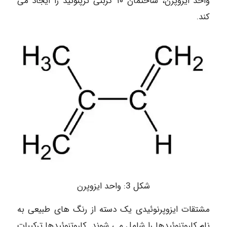
واحد ایزوپرن، ساختمان ۱۰ کربنی ترپنوئید را ایجاد می
کند.
شکل 3: واحد ایزوپرن
مشتقات ایزوپرنوئیدی یک دسته از رنگ های طبیعی به
نام کاروتنوئیدها را شامل می شوند. کاروتنوئیدها ترکیبات