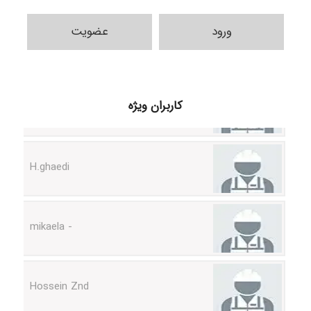
ورود
عضویت
Samunak
کاربران ویژه
H.ghaedi
- mikaela
Hossein Znd
k.aryan