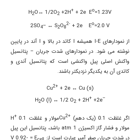
+
o
H
O↔ 1/2O
+2H
+ 2e E
=1.23V
2
2
2-
o
2SO
– ↔ S
O
+ 2e E
=2.0 V
4
2
8
از نمودارهای I-E همیشه I کاتد در بالا و I آند در پایین
نوشته می شود. در نمودارهای شدت جریان – پتانسیل
واکنش اصلی پیل واکنشی است که پتانسیل آندی و
کاتدی آن به یکدیگر نزدیکتر باشند.
2+
Cu
+ 2e ↔ Cu (s)
+
–
H
O (l) ↔ 1/2 O
+ 2H
+2e
2
2
+
2+
اگر غلظت 0.1 (یک دهم)
Cu
مولار و غلظت H
0.1
مولار و فشار گاز اکسیژن atm 1 باشد، پتانسیل این پیل
در شدت جریان صفر آمپر عبارت است از: V 0.92- = E
cell