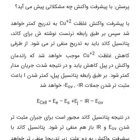
پرسش: با پیشرفت واکنش چه مشکلاتی پیش می آید؟
2+
با پیشرفت واکنش غلظت
Cu به تدریج کمتر خواهد
شد سپس بر طبق رابطه نرنست نوشته ش برای کاتد،
پتانسیل کاتد باید به تدریج منفی تر می شود. از طرفی
2+
کاهش غلظت
Cu موجب خواهد شد که راندمان
واکنش در پيل کاهش یابد و در نتيجه شدت جریان مدار
کمتر شود. بر طبق رابطه پتانسیل پیل، کمتر شدن I باعث
مثبت تر شدن جملات E
, -IR- خواهد شد
ov
E
= E
– E
+E
– IR – E
Cell
e
s
j
ov
در نتیجه پتانسیل کاتد مجبور است برای جبران مثبت تر
شدن E
و IR باز هم منفی تر شود. پتانسیل کاتد با
ov
پیشرفت واکنش به دو علت زیر تدريجا منفی تر خواهد