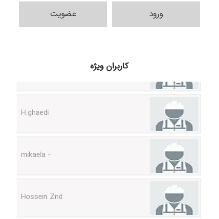
ورود
عضویت
Samunak
کاربران ویژه
H.ghaedi
- mikaela
Hossein Znd
k.aryan