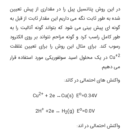
در این روش پتانسیل پیل را در مقداری از پیش تعیین
شده به طور ثابت نگه می داریم این مقدار ثابت از قبل به
گونه ای پیش بینی می شود که بتواند گونه آنالیت را به
طور کامل راسب کرد و گونه مزاحم نتواند بر روی الکترود
رسوب کند. برای مثال این روش را برای تعیین غلظت
2+
Cu در یک محلول اسید سولفوریکی مورد استفاده قرار
می دهیم.
واکنش های احتمالی در کاتد:
2+
o
Cu
+ 2e ↔Cu(s) E
=0.34V
+
o
2H
+2e ↔ H
(g) E
=0.0V
2
واکنش احتمالی در اند: