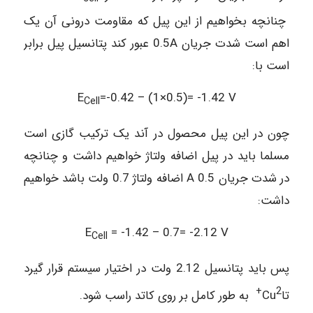
چنانچه بخواهیم از این پیل که مقاومت درونی آن یک
اهم است شدت جریان 0.5A عبور کند پتانسیل پیل برابر
است با:
E
=-0.42 – (1×0.5)= -1.42 V
Cell
چون در این پیل محصول در آند یک ترکیب گازی است
مسلما باید در پیل اضافه ولتاژ خواهیم داشت و چنانچه
در شدت جریان A 0.5 اضافه ولتاژ 0.7 ولت باشد خواهیم
داشت:
E
= -1.42 – 0.7= -2.12 V
Cell
پس باید پتانسیل 2.12 ولت در اختیار سیستم قرار گیرد
2+
تاCu
به طور کامل بر روی کاتد راسب شود.