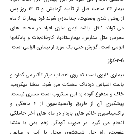
بیمار ۲۴ ساعت قبل از تأیید آزمایش و تا ۱۴ روز پس
از روشن شدن وضعیت، جداسازی شوند فرد بیمار تا ۶ ماه
می تواند ناقل .باشد ایمن سازی افراد در محیط های
عمومی مثل مدارس، بیمارستانها، کارخانجات و پادگانها
الزامی است. گزارش حتی یک مورد از بیماری الزامی است.
۲-6
-کزاز
بیماری کلیوی است که روی اعصاب مرکز تأثیر می گذارد و
باعث انقباض دردناک عضلات می شود. منشا میکروب،
خاک و مدفوع آلوده به این میکروب است مسری نیست،
پیشگیری آن از طریق واکسیناسیون از ۲ ماهگی و
واکسیناسیون خانم های باردار در ماه های آخر حاملگی
انجام می گیرد. در صورت آلودگی زخم بدن با منشا
عفونت، راه حل شستشوی محل با آب و صابون