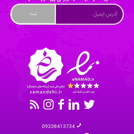
Tavan
akhtar shahsavandi
kimiya zirakpoor
09338413734