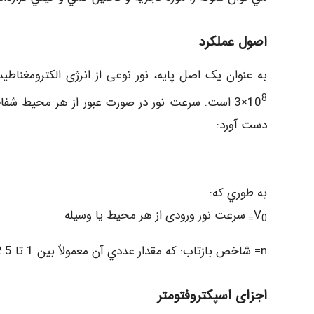
اصول عملكرد
8
3×10
است. سرعت نور در صورت عبور از هر محيط شفاف 
دست آورد:
به طوري كه:
V
سرعت نور ورودی از هر محيط يا وسيله
0=
n= شاخص بازتاب: که مقدار عددي آن معمولاً بين 1 تا 2.5 مي باشد.
اجزای اسپکتروفتومتر