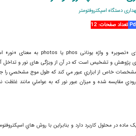
هداری دستگاه اسپکتروفتومتر
تعداد صفحات: 12
اسپکتروفتومتر برگرفته از واژه لاتین spectrum به معنای «تصویر» و واژه یونانی phos یا photos 
ای پژوهش و تشخیص است که در آن از ويژگی های نور و تداخل آن
با مشخصات خاص از ابزاري عبور مي كند كه طول موج مشخصي را جد
ودي مقايسه شده و ميزان عبور نور كه به عواملي مانند غلظت نم
ک ماده در محلول کاربرد دارد و بنابراين با روش هاي اسپکتروفتوم