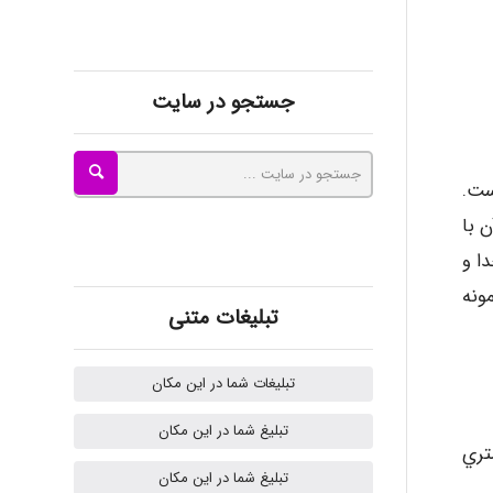
kimiya zirakpoor
جستجو در سایت
ayda habibnejad
به معنای «نور» است.
Nazaninkarkon
 با
ا و
ونه
Omid
تبلیغات متنی
تبلیغات شما در این مکان
Mehrab
تبلیغ شما در این مکان
تري
تبلیغ شما در این مکان