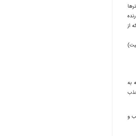
رها
نده
 انواع دیگر که از
یت)
 به
جذب
ب و