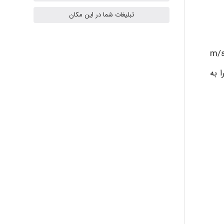
ilhan200
تبلیغات شما در این مکان
Radman Amini
ک اصل پایه، نور نوعی از انرژی الکترومغناطیسي در نظر گرفته مي شوند. سرعت ثابت نور در فضا ،(C) تقریباً m/s
 به
Mohammad
Tavan
akhtar shahsavandi
kimiya zirakpoor