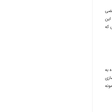
عضی
این
 که
 به
ازی
ونه