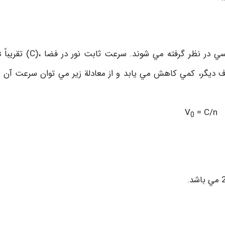
به عنوان ی
ديگر، كمي كاهش مي يابد و از معادلة زير مي توان سرعت آن را
V
= C/n
0