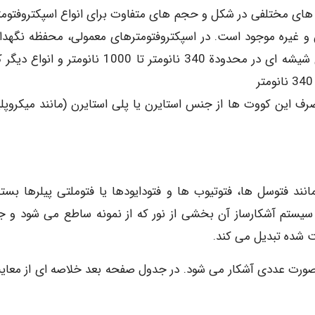
های مختلفی در شکل و حجم های متفاوت برای انواع اسپکتروفتومت
 و غیره موجود است. در اسپکتروفتومترهای معمولی، محفظه نگهدار
نمونه، کووت به شکل مکعب مستطیل است. کووت های شیشه ای در محدودة 340 نانومتر تا 1000 نانومتر و
رف این کووت ها از جنس استایرن یا پلی استایرن (مانند میکروپل
نند فتوسل ها، فتوتیوب ها و فتودایودها یا فتوملتی پیلرها بسته
ستم آشکارساز آن بخشی از نور که از نمونه ساطع می شود و 
ت شده تبدیل می کند.
صورت عددی آشکار می شود. در جدول صفحه بعد خلاصه ای از معای