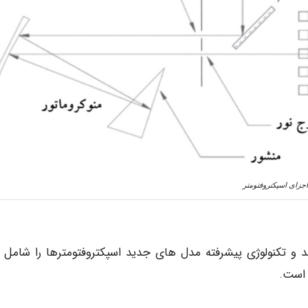
اجزای اسپکتروفتومتر
و تکنولوژی پیشرفته مدل های جدید اسپکتروفتومترها را شامل 