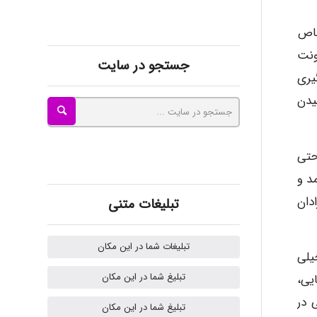
kimiya zirakpoor
خاص
ونت
جستجو در سایت
ayda habibnejad
یری
یدن
Nazaninkarkon
 حداقل حتی
رهای کم درآمد و
Omid
ادان
تبلیغات متنی
تبلیغات شما در این مکان
درآمد بالا خیلی
Mehrab
تبلیغ شما در این مکان
های اروپایی،
یماری ها (ECDC) داده هایی در
تبلیغ شما در این مکان