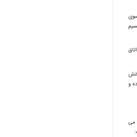
سوی
ayda habibnejad
ارستان از نظر تقسیم
Nazaninkarkon
تاق
Omid
بخش
ه و
Mehrab
 می