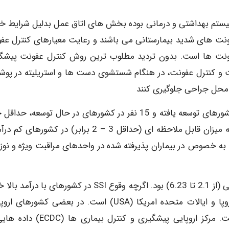
سیستم بهداشتی و درمانی بوده بخش های اتاق عمل بدلیل شرایط 
فونت های شدید بیمارستانی می باشند و رعایت معیارهای کنترل عف
 عفونت ها است. بدون تردید مطلوب ترین روش کنترل عفونت پیشگ
ت و کنترل عفونت، در هنگام شستشوی دست ها و استریلیته در پوش
 محل جراحی جلوگیری کنند
از هر 100 بیمار بستری شده در هر زمانی، هفت نفر در کشورهای توسعه یافته و 15 نفر در کشورهای در حال توسعه،
به یک نوع HAI دچار می شوند. شیوع اندمیک HAI نیز به میزان قابل ملاحظه ای (حداقل 3 – 2 برابر) در کشو
 درآمد بالا، به خصوص در بیماران پذیرفته شده در واحدهای مراقبت ویژه و نوز
میزان بروز مشترک SSI ، تعداد 8. 11 در 100 عمل جراحی (از 2.1 تا 6.23) بود. اگرچه وقوع SSI در کشورهای با 
پایین تر است، اما همچنان دومین نوع HAI شایع در اروپا و ایالات متحده امریکا (USA) است. در بعضی کشور
عفونت های محل جراحی حتی شایعترین نوع HAI است. مرکز اروپایی پیشگیری و کنترل ب