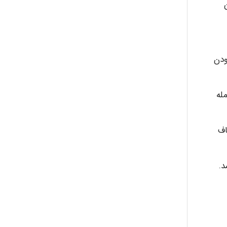
ودن
له
صاف
د.