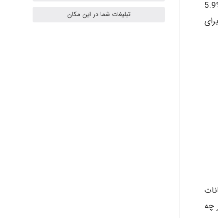
ilhan200
خصوص نظام مراقبت SSI را در بین سال های 2011 – 2010 گزارش داد. بالاترین میزان بروز عفونت برای جراحی کولون با %5.9
تبلیغات شما در این مکان
 از آن %5.3 برای پیوند عروق کرونری، %9.2 برای سزارین، 4.1% برای کوله سیستکتومی، %1 برای
Radman Amini
Mohammad
Tavan
akhtar shahsavandi
نات
 چه
kimiya zirakpoor