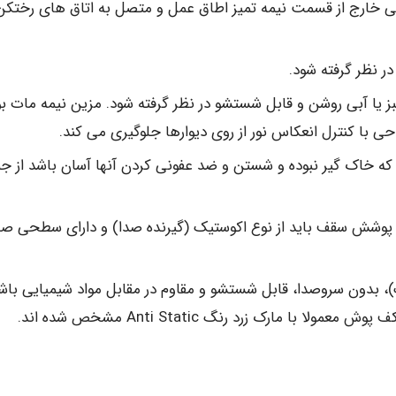
ی خارج از قسمت نیمه تمیز اطاق عمل و متصل به اتاق های رختکن
ز یا آبی روشن و قابل شستشو در نظر گرفته شود. مزین نیمه مات ب
 با کنترل انعکاس نور از روی دیوارها جلوگیری می کند.
ه خاک گیر نبوده و شستن و ضد عفونی کردن آنها آسان باشد از جم
ف تا سقف نباید از 3 متر کمتر باشد پوشش سقف باید از نوع اکوستیک (گیرنده صدا) و دارای سطحی 
، بدون سروصدا، قابل شستشو و مقاوم در مقابل مواد شیمیایی باش
مارک زرد رنگ Anti Static مشخص شده اند.