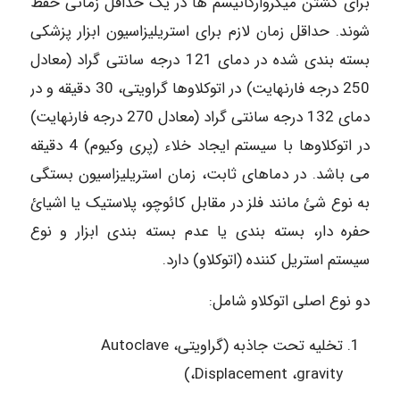
برای کشتن میکروارگانیسم ها در یک حداقل زمانی حفظ
شوند. حداقل زمان لازم برای استریلیزاسیون ابزار پزشکی
بسته بندی شده در دمای 121 درجه سانتی گراد (معادل
250 درجه فارنهایت) در اتوکلاوها گراویتی، 30 دقیقه و در
دمای 132 درجه سانتی گراد (معادل 270 درجه فارنهایت)
در اتوکلاوها با سیستم ایجاد خلاء (پری وکیوم) 4 دقیقه
می باشد. در دماهای ثابت، زمان استریلیزاسیون بستگی
به نوع شئ مانند فلز در مقابل کائوچو، پلاستیک یا اشیائ
حفره دار، بسته بندی یا عدم بسته بندی ابزار و نوع
سیستم استریل کننده (اتوکلاو) دارد.
دو نوع اصلی اتوکلاو شامل:
تخلیه تحت جاذبه (گراویتی، Autoclave
،Displacement ،gravity)