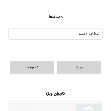
دسته‌ها
دسته‌ه
ورود
عضویت
Samunak
کاربران ویژه
H.ghaedi