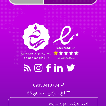
Tavan
akhtar shahsavandi
09338413734
آ.غ - بوکان - خیابان 55
اعضا هیئت مدیره سایت: