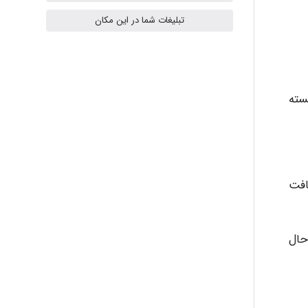
تبلیغات شما در این مکان
Radman Amini
سته
Mohammad
Tavan
ی یافت
akhtar shahsavandi
در حال
kimiya zirakpoor