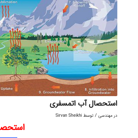
استحصال آب اتمسفری
/
در
مهندسی
توسط
Sirvan Sheikhi
استحصا