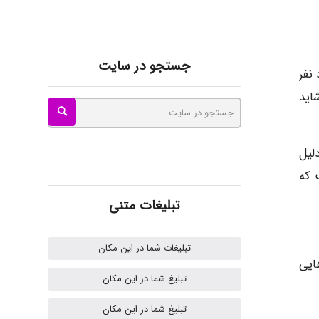
kimiya zirakpoor
جستجو در سایت
ayda habibnejad
ه در کشورهای حال توسعه تقریبا 1/2 میلیارد نفر
اید
Nazaninkarkon
لیل
 که
Omid
تبلیغات متنی
تبلیغات شما در این مکان
Mehrab
ايی
تبلیغ شما در این مکان
تبلیغ شما در این مکان
ilhan200