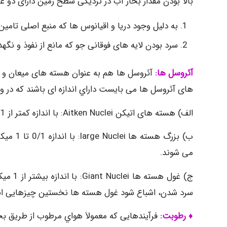
بالا بودن مقدار بخار آب در نزدیکی سطح زمین دارای دو عل
به دلیل وجود دریا و اقیانوس ها که منبع اصلی تامی
سرد بودن لایه های فوقانی جو که مانع از نفوذ و نگ
آئروسل ها:
آئروسل ها هم به عنوان هسته های میعان و 
های آئروسل ها می بایست داراي اندازه ای باشند که در 
الف) هسته های اتیکن Aitken Nuclei: با اندازه کمتر از 0/1 میکرون می تواند می توانند جامد یا مایع باشند
ب) بزرگ
می شوند.
ج) غول 
سرد شدن، اشباع شود غول هسته ها نخستین چیزهایی اند
♦
رطوبت:
فرآیندهایی که معمولاَ هواي مرطوب از طریق بخا