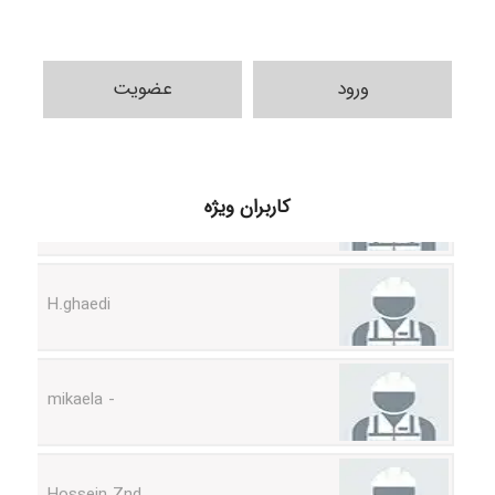
ورود
عضویت
Samunak
کاربران ویژه
H.ghaedi
- mikaela
Hossein Znd