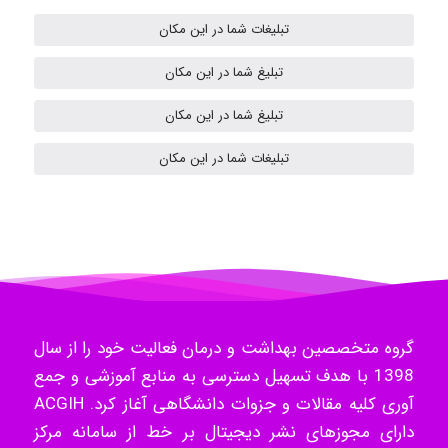
akhtar shahsavandi
تبلیغات شما در این مکان
تبلیغ شما در این مکان
Samunak
تبلیغ شما در این مکان
تبلیغات شما در این مکان
H.ghaedi
- mikaela
گروه متخصصین بهداشت و درمان فعالیت خود را از سال
Hossein Znd
1398 با هدف تسهیل دسترسی به منابع آموزشی و جمع
آوری کلیه مقالات و جزوات دانشگاهی آغاز کرد. ACGIH
دارای مجوزهای نشر دیجیتال بر خط از سامانه مرکز