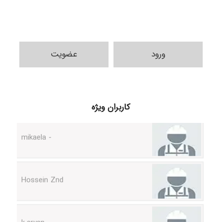
ورود
عضویت
H.ghaedi
کاربران ویژه
- mikaela
Hossein Znd
k.aryan