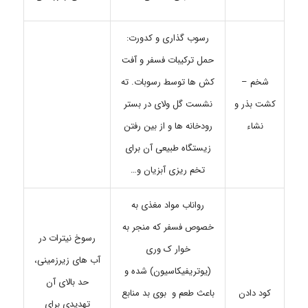
رسوب گذاری و کدورت:
حمل ترکیبات فسفر و آفت
کش ها توسط رسوبات. ته
شخم –
نشست گل ولای در بستر
کشت بذر و
رودخانه ها و از بین رفتن
نشاء
زیستگاه طبیعی آن برای
تخم ریزی آبزیان و…
رواناب مواد مغذی به
خصوص فسفر که منجر به
رسوخ نیترات در
خوار ک وری
آب های زیرزمینی،
(یوتریفیکاسیون) شده و
حد بالای آن
کود دادن
باعث طعم و بوی بد منابع
تهدیدی برای