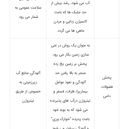
آب می شود، رشد بیش از
سلامت عمومی به
حد جلبک ها که باعث
شمار می رود.
اکسیژن زدایی و مردن
ماهی ها می گردد.
به عنوان یک روش در غنی
سازی زمین بکار می رود.
پخش بر زمین یخ زده
منجر به بالا رفتن حد
آلودگی منابع آب
پخش
آلودگی و نفوذ عوامل
زیرزمینی به
فضولات
بیماریزا، فلزات، فسفر و
خصوص از طریق
دامی
نیتروژن درآب های پذیرنده
نیتروژن
می شود که به نوبه خود
باعث پدیده “خوارک وری”
و آلودگی بیشتر می شود