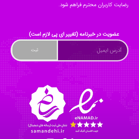
رضایت کاربران محترم فراهم شود.
ayda habibnejad
عضویت در خبرنامه (تغییر ای پی لازم است)
Nazaninkarkon
Omid
Mehrab