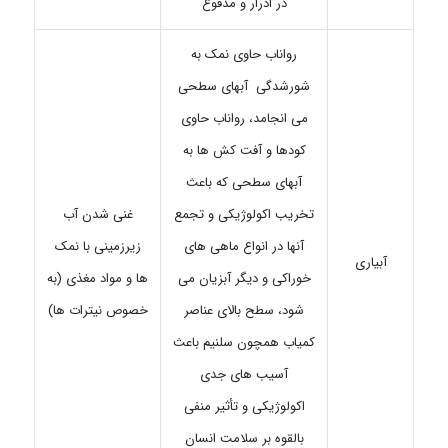
در ادرار و مدفوع
رواناب حاوی نمک به
شورشدگی آبهای سطحی
می انجامد، رواناب حاوی
کودها و آفت کش ها به
آبهای سطحی که باعث
تخریب اکولوژیکی و تجمع
غنی شدن آب
آنها در انواع ماهی های
زیرزمینی با نمک
آبیاری
خوراکی و دیگر آبزیان می
ها و مواد مغذی (به
شود، سطح بالای عناصر
خصوص نیترات ها)
کمیاب همچون سلنیم باعث
آسیب های جدی
اکولوژیکی و تأثیر منفی
بالقوه بر سلامت انسان