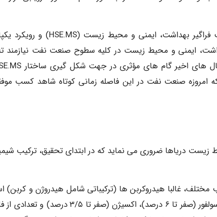
هر چند دستیابی به نظام خلاق در ساختار نظام مدیریت فراگیر بهداشت، ایمنی و محیط زیست (S
داشت، ایمنی و محیط زیست در کلیه سطوح صنعت نفت نیازمند ت
 که امروزه صنعت نفت در این فاصله زمانی کوتاه شاهد کسب موف
 زیست دریاها ضروری می نماید که در ابتدای تحقیق، ترکیب شیمی
مختلف، غالبا هیدروکربن ها (ترکیباتی شامل هیدروژن و کربن) ا
مقادیر کم سایر عناصر نظیر نیتروژن (صفر تا ۰/۵ درصد)، سولفور (صفر تا ۶ درصد)، اکسیژن (صفر تا ۳/۵ درصد