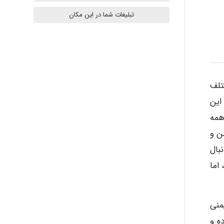
تبلیغات شما در این مکان
Radman Amini
Mohammad
تلف
این
همه
Tavan
ن و
بال
akhtar shahsavandi
اما
یمنی
kimiya zirakpoor
ه و