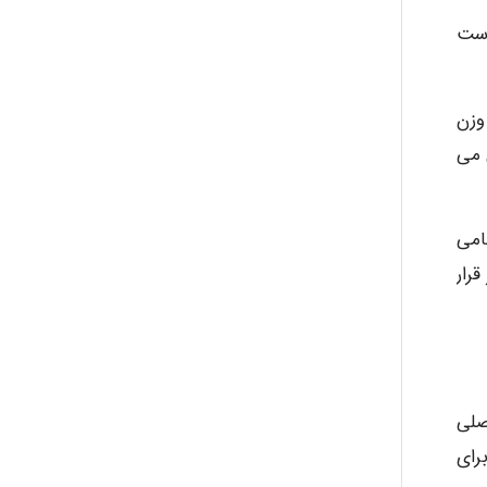
است
وزن
 می
امی
رار
صلی
رای