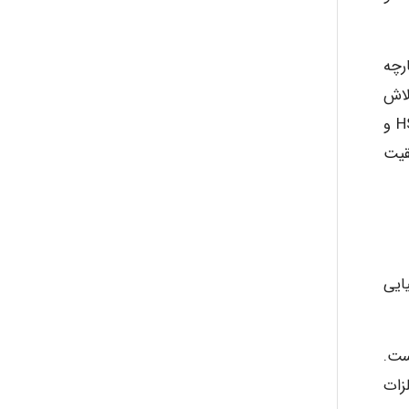
ayda habibnejad
HSE.M) و رویکرد یکپارچه
لاش
های زیادی است اما متخصصین و مدیران صنعت در سال های اخیر گام های مؤثری در جهت شکل گیری ساختار HSE.MS و
Nazaninkarkon
قیت
Omid
Mehrab
ایی
ست.
) و تعدادی از فلزات