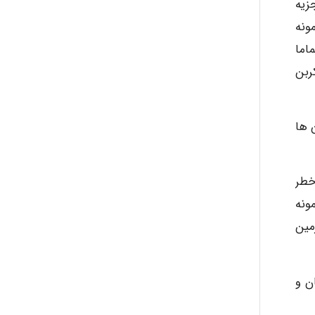
زیه
هیدروکربن از نمونه
اما
قطه جوش بالا ادامه دارد. از ۱۷۵ هیدروکربن
 ها
خطر
مونه
مین
ن و