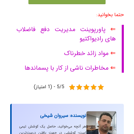
حتما بخوانید:
⇐
پاورپوینت مدیریت دفع فاضلاب
های رادیواکتیو
⇐
مواد زائد خطرناک
⇐
مخاطرات ناشی از کار با پسماندها
5/5 - (1 امتیاز)
نویسنده: سیروان شیخی
هر آنچه می‌خوانید، حاصل یک کوشش تیمی
است؛ کوششی در جهت یافتن درست‌ترین