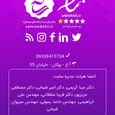
kimiya zirakpoor
09338413734
آ.غ - بوکان - خیابان 55
اعضا هیئت مدیره سایت:
دکتر مینا کریمی، دکتر امیر شیخی، دکتر مصطفی
عزیزپور، دکتر فریبا سلطانی، مهندس علی
ابراهیمی، مهندس حامد رسولی، مهندس سیروان
شیخی