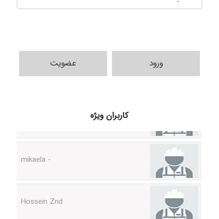
ورود
عضویت
H.ghaedi
کاربران ویژه
- mikaela
Hossein Znd