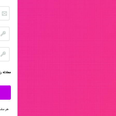
:معادله ر
هر مشکلی 