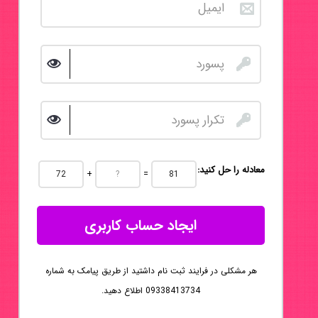
:معادله را حل کنید
+
=
ایجاد حساب کاربری
هر مشکلی در فرایند ثبت نام داشتید از طریق پیامک به شماره
09338413734 اطلاع دهید.