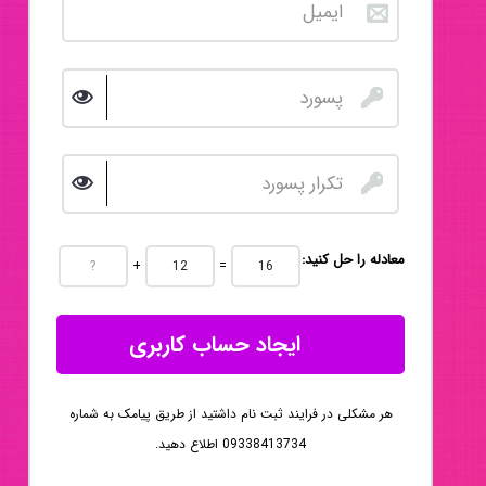
:معادله را حل کنید
+
=
ایجاد حساب کاربری
هر مشکلی در فرایند ثبت نام داشتید از طریق پیامک به شماره
09338413734 اطلاع دهید.