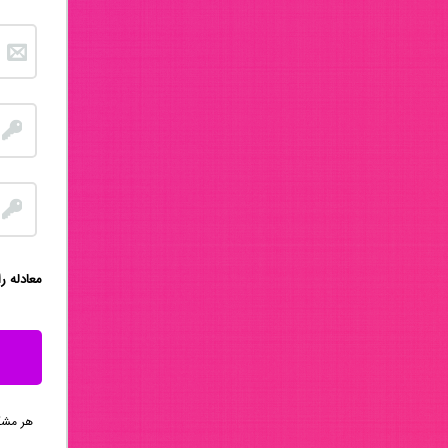
:معادله ر
هر مشکلی 