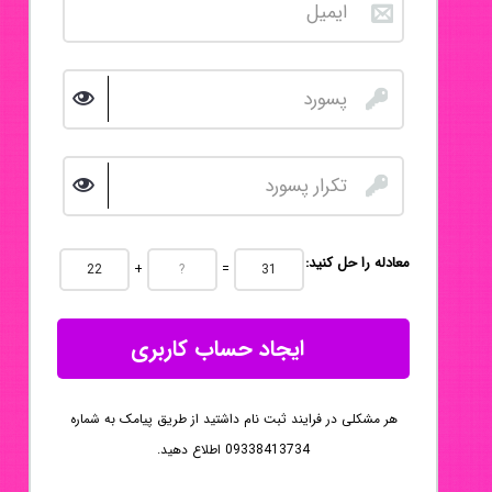
:معادله را حل کنید
+
=
ایجاد حساب کاربری
هر مشکلی در فرایند ثبت نام داشتید از طریق پیامک به شماره
09338413734 اطلاع دهید.