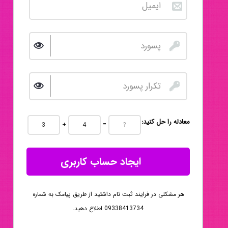
:معادله را حل کنید
+
=
ایجاد حساب کاربری
هر مشکلی در فرایند ثبت نام داشتید از طریق پیامک به شماره
09338413734 اطلاع دهید.