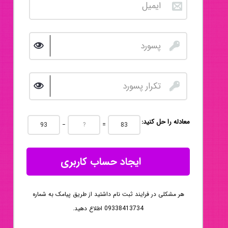
:معادله را حل کنید
−
=
ایجاد حساب کاربری
هر مشکلی در فرایند ثبت نام داشتید از طریق پیامک به شماره
09338413734 اطلاع دهید.