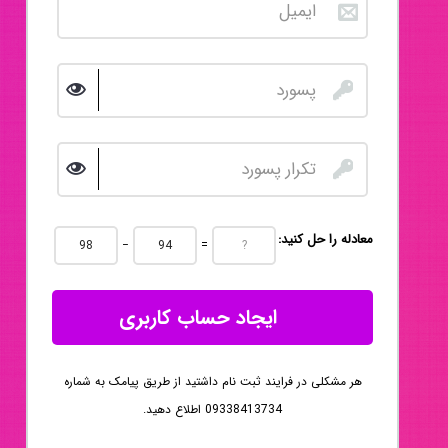
:معادله را حل کنید
−
=
ایجاد حساب کاربری
هر مشکلی در فرایند ثبت نام داشتید از طریق پیامک به شماره
09338413734 اطلاع دهید.