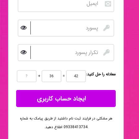
:معادله را حل کنید
+
=
ایجاد حساب کاربری
هر مشکلی در فرایند ثبت نام داشتید از طریق پیامک به شماره
09338413734 اطلاع دهید.