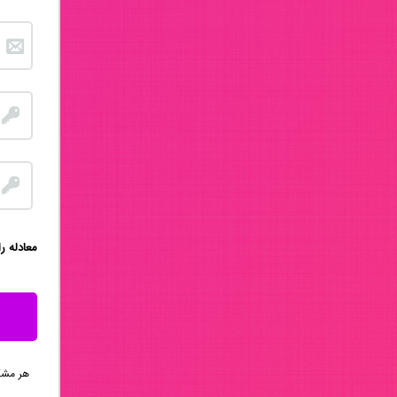
:معادله ر
هر مشکلی 