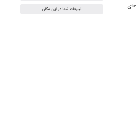
های
تبلیغات شما در این مکان
akhtar shahsavandi
kimiya zirakpoor
ayda habibnejad
Nazaninkarkon
Omid