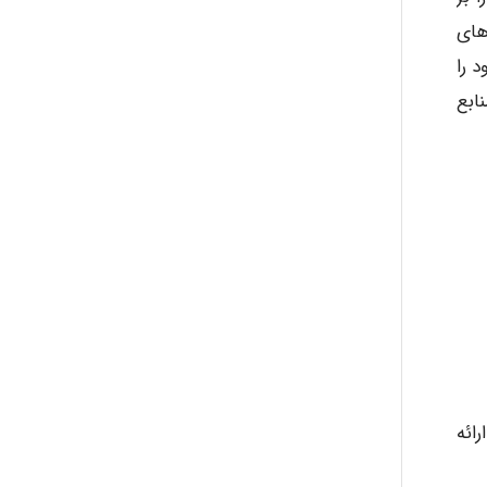
های
 را
ابع
ائه