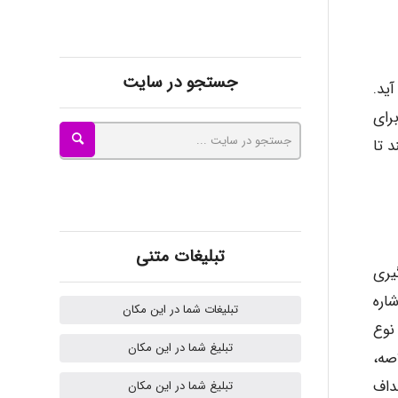
Mehrab
جستجو در سایت
ید.
رای
ilhan200
 تا
Radman Amini
تبلیغات متنی
یری
Mohammad
اره
تبلیغات شما در این مکان
نوع
تبلیغ شما در این مکان
صه،
Tavan
داف
تبلیغ شما در این مکان