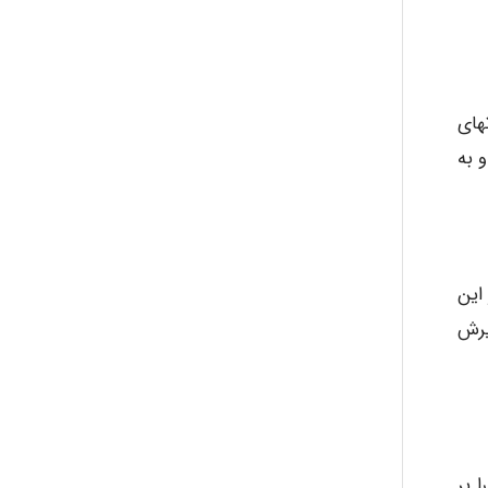
های
 به
این
یرش
 بر