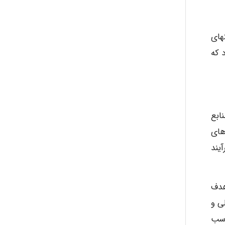
Mehrab
های
 که
ابع
های
یند
هدف
لی و
اسب