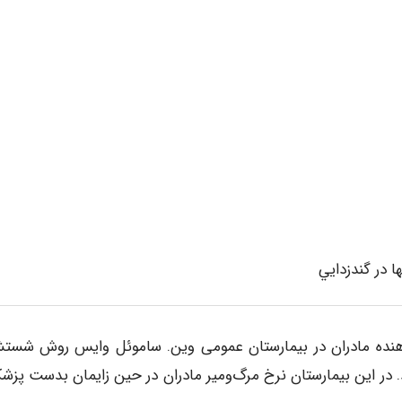
 در گندزدايي
 سال 1847 با عنوان نجات دهنده مادران در بیمارستان عمومی وین. ساموئل وایس روش شس
د. در این بیمارستان نرخ مرگ‌ومیر مادران در حین زایمان بدست پزشک