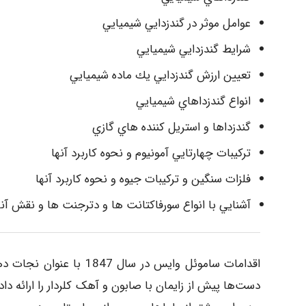
عوامل موثر در گندزدايي شيميايي
شرايط گندزدايي شيميايي
تعيين ارزش گندزدايي يك ماده شيميايي
انواع گندزداهاي شيميايي
گندزداها و استريل كننده هاي گازي
تركيبات چهارتايي آمونيوم و نحوه كاربرد آنها
فلزات سنگين و تركيبات جيوه و نحوه كاربرد آنها
آشنايي با انواع سورفاكتانت ها و دترجنت ها و نقش آنها
اقدامات ساموئل وایس در
دست‌ها پیش از زایمان با صابون و آهک کلردار را ارائه دا