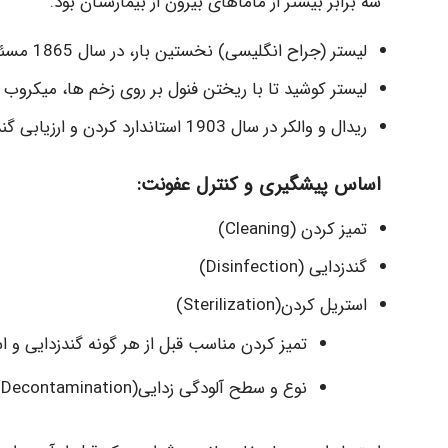
سه برابر بیشتر از ماماهای بیرون از بیمارستان بود.
لیستر (جراح انگلیسی) نخستین بار، در سال 1865 مسئله گندزدایی لوازم جراحی را مطرح ساخت.
لیستر کوشید تا با ریختن فنول بر روی زخم ها، میکروب ها 
ریدال و والکر در سال 1903 استاندارد كردن و ارزیابی گندزداها را مطرح كردند.
اساس پیشگیری و کنترل عفونت:
تمیز کردن (Cleaning)
گندزدایی (Disinfection)
استریل کردن(Sterilization)
تمیز کردن مناسب قبل از هر گونه گندزدایی و 
نوع و سطح آلودگی زدایی(Decontamination) وسایل بستگی به ماهیت وسایل و کاربرد آنها دارد.