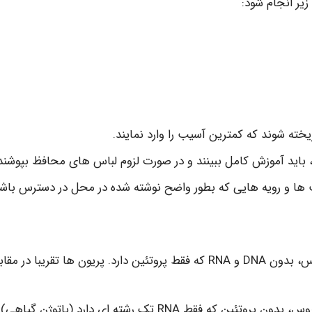
زیر انجام شود:
خته شوند که کمترین آسیب را وارد نمایند.
، باید آموزش کامل ببینند و در صورت لزوم لباس های محافظ بپوشند
ت ها و رویه هایی که بطور واضح نوشته شده در محل در دسترس باشد
عامل بیولوژیکی عفونت زای شبیه ویروس، بدون DNA و RNA که فقط پروتئین دارد. پریون ها تقریبا در م
 فقط RNA تک رشته اي دارد (پاتوژن گياهي).