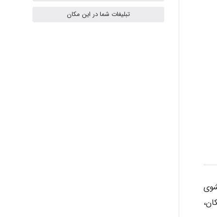
ilhan200
تبلیغات شما در این مکان
Radman Amini
Mohammad
Tavan
akhtar shahsavandi
تشوی
ان،
kimiya zirakpoor