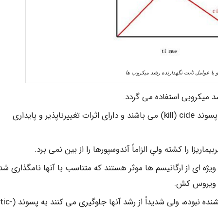
یا عوامل ثابت نگهدارنده رشد میکروب­ ها
میکروبی استفاده می­ گردد.
موادی که سبب مرگ ارگانیسم ها می­ شوند اغلب واجد پسوند kill) cide) می ­باشند و دارای اثرات تغییرناپذیر و پایداری
اریزا را کشته ولي الزاماً آندوسپورها را از بین نمی­ برد.
ا ویروس ­کش.
دسته دیگری از ترکیبات شیمیایی که برای ارگانیسم ­ها کشنده نبوده