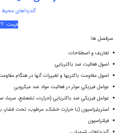
گندزداهای محیط Environmental Disinfectants
فرمت: PPT
سرفصل ها:
تعاريف و اصطلاحات
اصول فعاليت ضد باكتريايي
اصول مقاومت باكتريها و تغييرات آنها در هنگام مقاومت
عوامل فيزيكي موثر در فعاليت مواد ضد ميكروبي
عوامل فيزيكي ضد باكتريايي (حرارت، تشعشع، سرما، صد
استريليزاسيون (با حرارت خشک، مرطوب، تحت فشار، ب
فيلتراسيون
گندزداهاي شيميايي