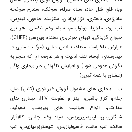
وبا، فلج شل حاد، سیاه سرفه، سرخک، سندرم سرخجه
مادرزادی، دیفتری، کزاز نوزادان، مننژیت، طاعون، تیفوس،
تب زرد، مالاریا، بوتولیسم، سیاه زخم تنفسی، هر نوع
حیوان گزیدگی، تبهای خونریزی دهنده ویروسی (CHFF)،
عوارض ناخواسته متعاقب ایمن سازی (مرگ، بستری در
بیمارستان، آبسه، لنف آدنیت و هر عارضه ای که منجر به
نگرانی عمومی شود) و افزایش ناگهانی هر بیماری واگیر
(طغیان یا همه گیری)
ب ـ بیماری های مشمول گزارش غیر فوری (کتبی) سل،
جذام، کزاز بالغین، ایدز و عفونت HIV، بیماری های
مقاربتی، انواع هپاتیت های ویروسی، تیفوئید،
شیگلوزیس، لپتوسپیروزیس، سیاه زخم جلدی، کالاآزار،
سالک، تب مالت، فاسیولیازیس، شیستوزومیازیس، تب