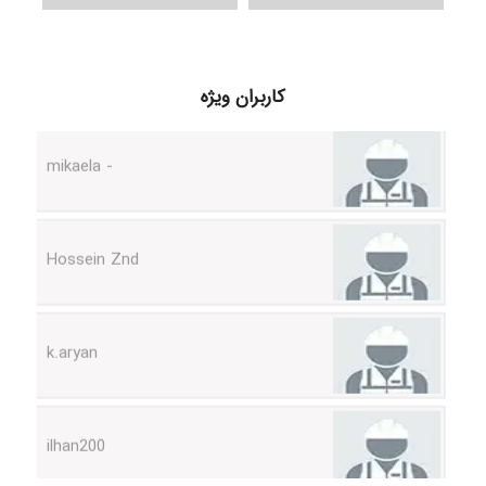
H.ghaedi
کاربران ویژه
- mikaela
Hossein Znd
k.aryan
ilhan200
Radman Amini