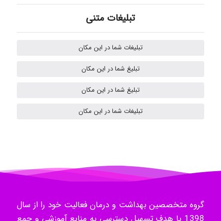
akhtar shahsavandi
تبلیغات متنی
تبلیغات شما در این مکان
kimiya zirakpoor
تبلیغ شما در این مکان
تبلیغ شما در این مکان
H.ghaedi
تبلیغات شما در این مکان
- mikaela
Hossein Znd
گروه متخصصین بهداشت و درمان فعالیت خود را از سال
1398 با هدف تسهیل دسترسی به منابع آموزشی و جمع
k.aryan