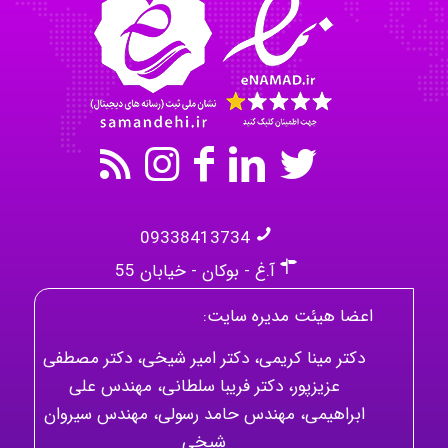
kimiya zirakpoor
09338413734
آ.غ - بوکان - خیابان 55
اعضا هیئت مدیره سایت:
دکتر مینا کریمی، دکتر امیر شیخی، دکتر مصطفی
عزیزپور، دکتر فریبا سلطانی، مهندس علی
ابراهیمی، مهندس حامد رسولی، مهندس سیروان
شیخی