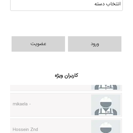
دسته‌ه
ورود
عضویت
H.ghaedi
کاربران ویژه
- mikaela
Hossein Znd