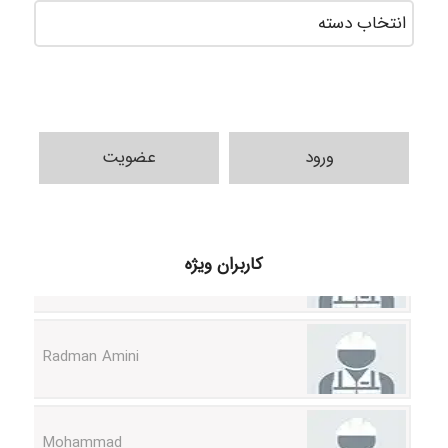
دسته‌ه
ورود
عضویت
ilhan200
کاربران ویژه
Radman Amini
Mohammad