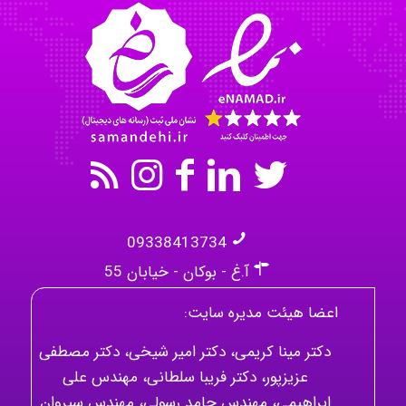
akhtar shahsavandi
kimiya zirakpoor
09338413734
آ.غ - بوکان - خیابان 55
اعضا هیئت مدیره سایت:
دکتر مینا کریمی، دکتر امیر شیخی، دکتر مصطفی
عزیزپور، دکتر فریبا سلطانی، مهندس علی
ابراهیمی، مهندس حامد رسولی، مهندس سیروان