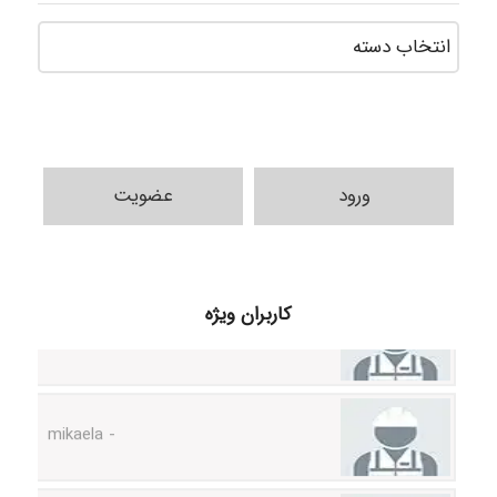
دسته‌ه
ورود
عضویت
H.ghaedi
کاربران ویژه
- mikaela
Hossein Znd