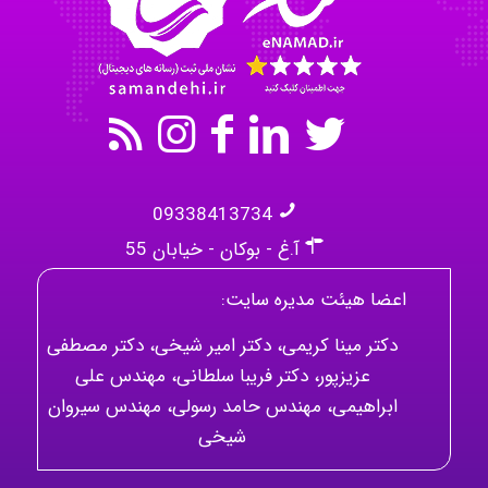
09338413734
آ.غ - بوکان - خیابان 55
اعضا هیئت مدیره سایت:
دکتر مینا کریمی، دکتر امیر شیخی، دکتر مصطفی
عزیزپور، دکتر فریبا سلطانی، مهندس علی
ابراهیمی، مهندس حامد رسولی، مهندس سیروان
شیخی