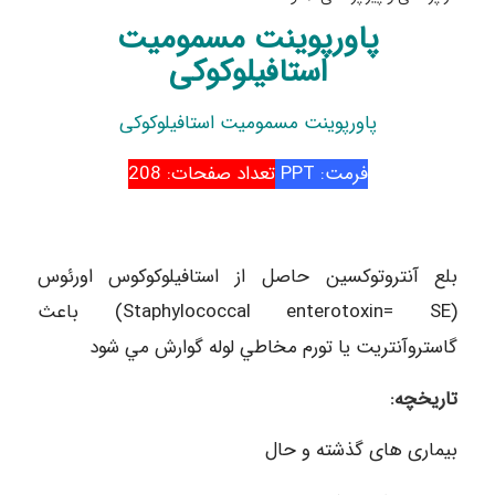
پاورپوینت مسمومیت
استافیلوکوکی
پاورپوینت مسمومیت استافیلوکوکی
فرمت: PPT
تعداد صفحات: 208
بلع آنتروتوكسين حاصل از استافيلوكوكوس اورئوس
(Staphylococcal enterotoxin= SE) باعث
گاستروآنتريت يا تورم مخاطي لوله گوارش مي شود
تاریخچه:
بیماری های گذشته و حال