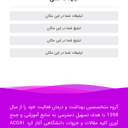
kimiya zirakpoor
تبلیغات شما در این مکان
تبلیغ شما در این مکان
H.ghaedi
تبلیغ شما در این مکان
تبلیغات شما در این مکان
- mikaela
Hossein Znd
k.aryan
گروه متخصصین بهداشت و درمان فعالیت خود را از سال
1398 با هدف تسهیل دسترسی به منابع آموزشی و جمع
آوری کلیه مقالات و جزوات دانشگاهی آغاز کرد. ACGIH