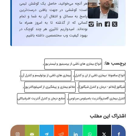
هر آنچه می‌خوانید، حاصل یک کوشش تیمی
است؛ کوششی در جهت یافتن درست‌ترین
پاسخ به مسائل و انتقال آن به شما و تمام
کسانی که از گذشته تا به امروز همراه ما




بوده‌اند. امیدواریم تاثیری هر چند کوچک در
بهبود کیفیت وب محتصصین داشته باشیم.
برچسب ها:
,
انواع بیماری های ناشی از یرسینیوز و لیستریوز
,
,
انواع سالمونلا -بیماری ناشی از ان و کنترل
بیماری های ناشی از بوتولیسم و کنترل آن
,
,
شیگلوز (علائم - درمان و کنترل شیگلوز)
علائم بیماری و پیشگیری از کمپیلوباکتریوز
,
کنترل بیماری گاستروآنتریت باسیلوس سرئوس
منابع درمان و کنترل آنتریت اشرشیاکلی
اشتراک این مطلب