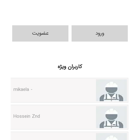
ورود
عضویت
H.ghaedi
کاربران ویژه
- mikaela
Hossein Znd
k.aryan