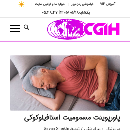
آموزش VIP
فراموشی رمز عبور
درباره ما و قوانین سایت
یکشنبه
۱۴۰۵/۰۵/۱۸
|
۰۵:۴۸:۴۷
پاورپوینت مسمومیت استافیلوکوکی
/
در
پزشکی و پیراپزشکی
توسط
Sirvan Sheikhi