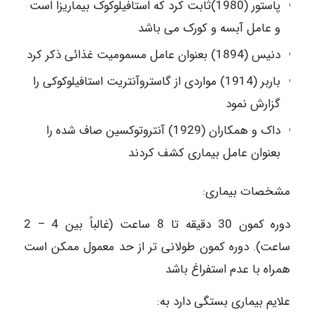
پاستور (1980)ثابت کرد که استافیلوکوک بیماریزا است
و عامل آبسه و کورک می باشد
دنیس (1894) بعنوان عامل مسمومیت غذائی ذکر کرد
باربر (1914) مواردی از گاستروآنتریت استافیلوکوکی را
گزارش نمود
داک و همکاران (1929) آنتروتوکسین صاف شده را
بعنوان عامل بیماری کشف کردند
مشخصات بیماری:
دوره کمون 30 دقیقه تا 8 ساعت (غالباً بین 4 – 2
ساعت). دوره کمون طولانی تر از حد معمول ممکن است
همراه با عدم استفراغ باشد
علایم بیماری بستگی دارد به: