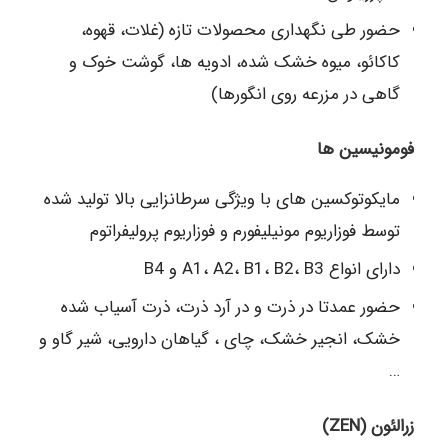
حضور طی نگهداری محصولات تازه (غلات، قهوه،
کاکائو، میوه خشک شده، ادویه ها، گوشت خوک و
گاهی در مزرعه روی انگورها)
فومونیسین ها
مایکوتوکسین های با ویژگی سرطانزایی بالا تولید شده
توسط فوزاریوم مونیلیفورم و فوزاریوم پرولیفراتوم
دارای انواع A1، A2، B1، B2، B3 و B4
حضور عمدتا در ذرت و در آرد ذرت، ذرت آسیاب شده
خشک، انجیر خشک، چای ، گیاهان دارویی، شیر گاو و
…
زرالئون (ZEN)