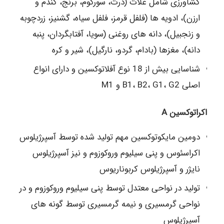
کشاورزی شامل غلات (ذرت، سورگوم، برنج، گندم و
ارزن)، ادویه ها (فلفل قرمز، فلفل سیاه، گشنیز، زردچوبه
و زنجبیل)، دانه های روغنی (سویا، آفتابگردان، پنبه
دانه)، مغزها (بادام، گردو، نارگیل)، شیر و کره
شناسایی بیش از 18 نوع آفلاتوکسین و دارای انواع
اصلی B1، B2، G1، G2 و M1
اکراتوکسین A
دومین مایکوتوکسین مهم تولید شده توسط آسپرژیلوس
اکراسئوس و پنی سیلیوم وروکوزوم و نیز آسپرژیلوس
نایژر و آسپرژیلوس کربوناریوس
تولید در نواحی معتدل توسط پنی سیلیوم وروکوزوم و در
نواحی گرمسیری و نیمه گرمسیری توسط گونه های
آسپرژیلوس