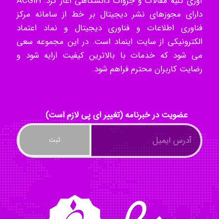
آوری کلیه مقالات و جزوات دانشگاهی آغاز کرد. ACGIH
دارای مجوزهای نشر دیجیتال بر خط از سامانه مرکز
Tavan
فناوری اطلاعات و فناوری دیجیتال و نماد اعتماد
الکترونیکی از سایت اینماد است. در این مجموعه سعی
می شود که خدمات با بالاترین کیفیت ارایه شود و
akhtar shahsavandi
رضایت کاربران محترم فراهم شود.
kimiya zirakpoor
عضویت در خبرنامه (تغییر ای پی لازم است)
ayda habibnejad
Nazaninkarkon