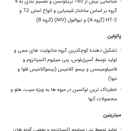
شناسایی بیش از 160 تریکوتسن و تقسیم بندی به 4
گروه بر اساس ساختار شیمیایی و انواع اصلی T2 و
HT-2 (گروه A) و نیوالنول (NIV) (گروه B)
پاتولین
تشکیل دهنده کوچکترین گروه متابولیت های سمی و
تولید توسط آسپرژیلوس، پنی سیلیوم اکسپانزوم و
فاسیلومیسس و بیسو کلامیس (بیسوکلامیس فلوا و
نیوا)
خطرناک ترین توکسین در میوه ها به ویژه سیب، هلو و
محصولات آنها
سیترینین
تولید توسط پنی سیلیوم اکسپانزوم و بعضی گونه های