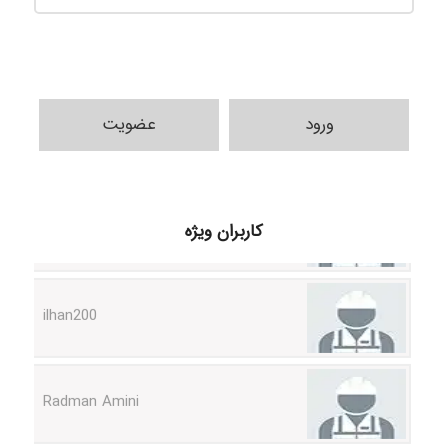
ورود
عضویت
k.aryan
کاربران ویژه
ilhan200
Radman Amini
Mohammad