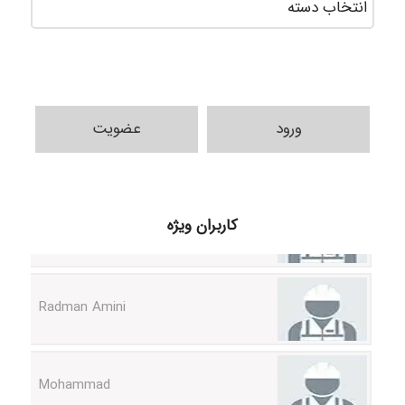
ورود
عضویت
ilhan200
کاربران ویژه
Radman Amini
Mohammad