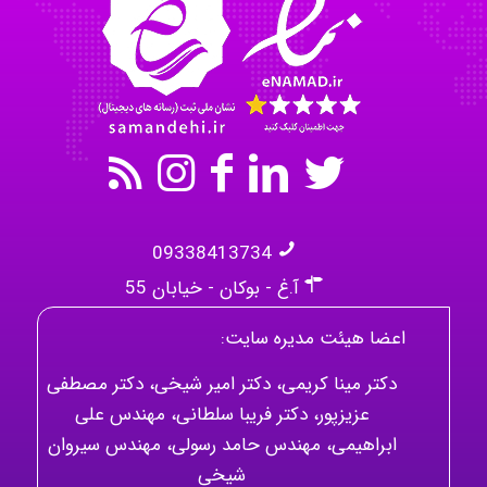
Mehrab
09338413734
آ.غ - بوکان - خیابان 55
اعضا هیئت مدیره سایت:
دکتر مینا کریمی، دکتر امیر شیخی، دکتر مصطفی
عزیزپور، دکتر فریبا سلطانی، مهندس علی
ابراهیمی، مهندس حامد رسولی، مهندس سیروان
شیخی