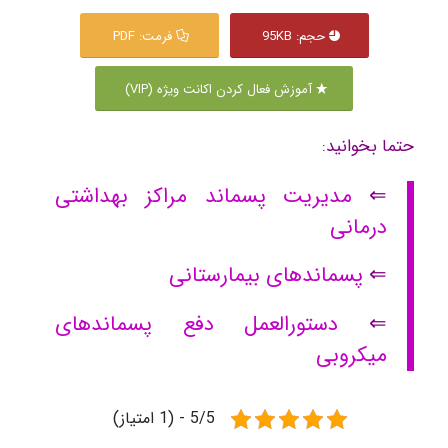
حجم: 95KB
فرمت: PDF
آموزش فعال کردن اکانت ویژه (VIP)
حتما بخوانید:
⇐
مدیریت پسماند مراکز بهداشتی
درمانی
⇐
پسماندهای بیمارستانی
⇐
دستورالعمل دفع پسماندهای
میکروبی
5/5 - (1 امتیاز)