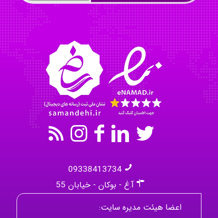
Omid
Mehrab
09338413734
آ.غ - بوکان - خیابان 55
اعضا هیئت مدیره سایت: