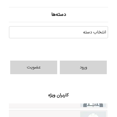
دسته‌ها
دسته‌ه
ورود
عضویت
ilhan200
کاربران ویژه
Radman Amini