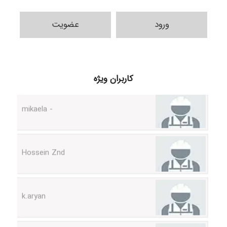
ورود
عضویت
H.ghaedi
- mikaela
کاربران ویژه
Hossein Znd
k.aryan
ilhan200