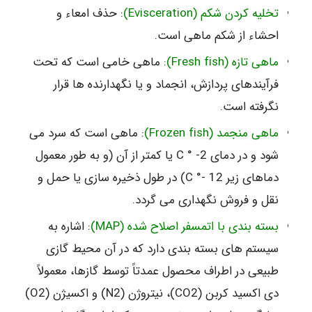
تخلیه کردن شکم (Evisceration)
: حذف امعاء و
احشاء از شکم ماهی است.
ماهی تازه (Fresh fish):
ماهی خامی است که تحت
فرآیندهای پردازش، انجماد و یا نگهدارنده ها قرار
نگرفته است.
ماهی منجمد (Frozen fish)
: ماهی است که سرد می
شود و در دمای C ° -2 یا کمتر از آن (و به طور معمول
دماهای زیر C °- 12) در طول ذخیره سازی یا حمل و
نقل و فروش نگهداری می گردد.
بسته بندی با اتمسفر اصلاح شده (MAP)
: اشاره به
سیستم های بسته بندی دارد که در آن محیط گازی
طبیعی در اطراف محصول عمدتاً توسط گازها، معمولاً
دی اکسید کربن (CO2)، نیتروژن (N2) و اکسیژن (O2)