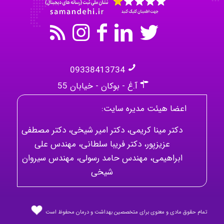
09338413734
آ.غ - بوکان - خیابان 55
اعضا هیئت مدیره سایت:
دکتر مینا کریمی، دکتر امیر شیخی، دکتر مصطفی
عزیزپور، دکتر فریبا سلطانی، مهندس علی
ابراهیمی، مهندس حامد رسولی، مهندس سیروان
شیخی
تمام حقوق مادی و معنوی برای متخصصین بهداشت و درمان محفوظ است