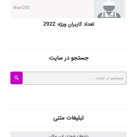
Radman Amini
تعداد کاربران ویژه: 2922
Mohammad
جستجو در سایت
Tavan
akhtar shahsavandi
تبلیغات متنی
kimiya zirakpoor
تبلیغات شما در این مکان