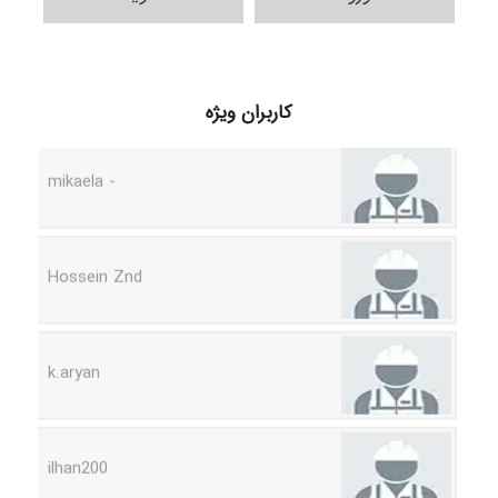
H.ghaedi
کاربران ویژه
- mikaela
Hossein Znd
k.aryan
ilhan200
Radman Amini