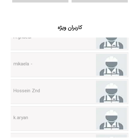
H.ghaedi
کاربران ویژه
- mikaela
Hossein Znd
k.aryan
ilhan200