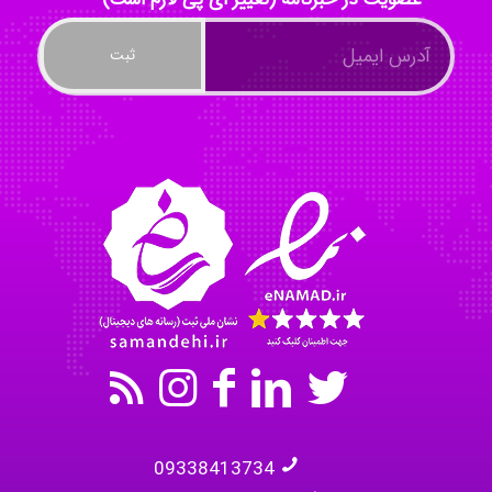
Tavan
akhtar shahsavandi
kimiya zirakpoor
09338413734