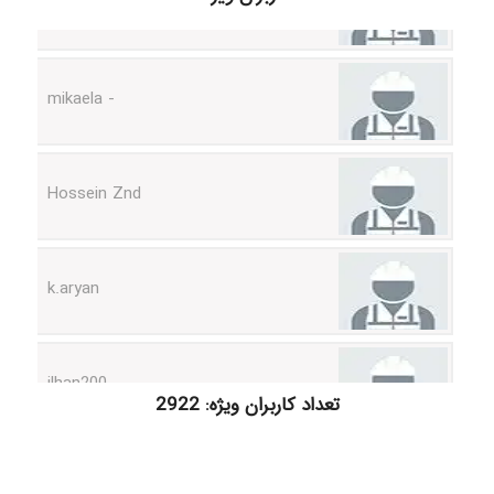
- mikaela
Hossein Znd
k.aryan
ilhan200
تعداد کاربران ویژه: 2922
Radman Amini