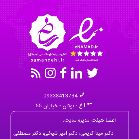
09338413734
آ.غ - بوکان - خیابان 55
اعضا هیئت مدیره سایت:
دکتر مینا کریمی، دکتر امیر شیخی، دکتر مصطفی