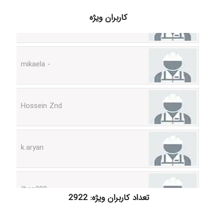
H.ghaedi
کاربران ویژه
- mikaela
Hossein Znd
k.aryan
ilhan200
تعداد کاربران ویژه: 2922
Radman Amini