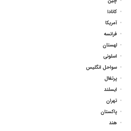
چین
کانادا
آمریکا
فرانسه
لهستان
اسلونی
سواحل انگلیس
پرتغال
ایسلند
تهران
پاکستان
هند