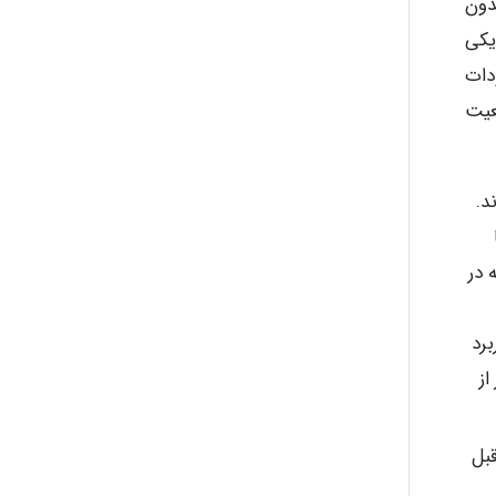
دون
یکی
دات
عیت
د.
 در
برد
از
بل