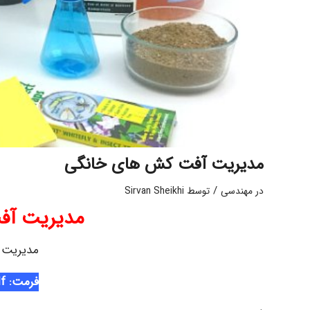
مدیریت آفت کش های خانگی
/
در
مهندسی
توسط
Sirvan Sheikhi
مدیریت آف
مدیریت 
ف
رمت: pdf