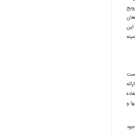
ویج
عان
این
ینه
است
رائه
اده
ا و
جود