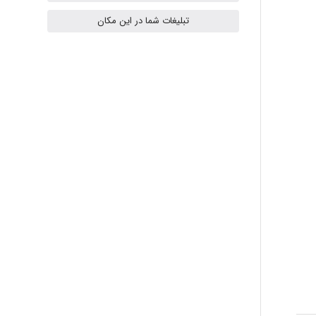
ilhan200
تبلیغات شما در این مکان
Radman Amini
Mohammad
Tavan
akhtar shahsavandi
kimiya zirakpoor