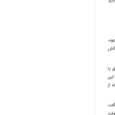
جود،
 کش
 با
این
 از
آفت
ولت