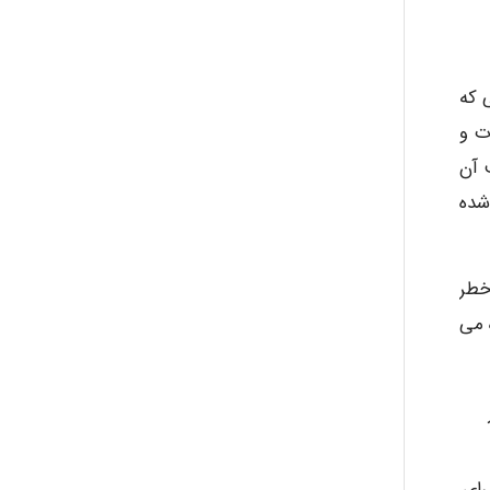
ayda habibnejad
 که
ت و
 آن
Nazaninkarkon
شده
Omid
خطر
، استفاده می
Mehrab
رای