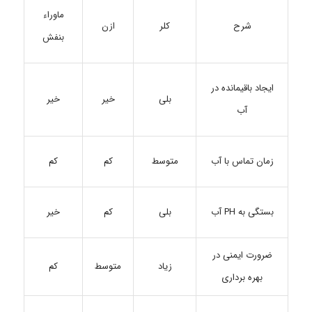
ماوراء
کلر
ازن
شرح
بنفش
ایجاد باقیمانده در
بلی
خیر
خیر
آب
زمان تماس با آب
متوسط
کم
کم
بلی
کم
خیر
بستگی به PH آب
ضرورت ایمنی در
زیاد
متوسط
کم
بهره برداری