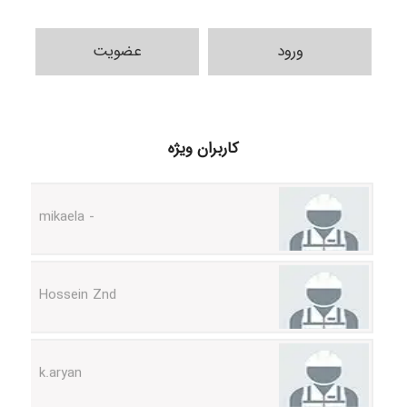
ورود
عضویت
H.ghaedi
کاربران ویژه
- mikaela
Hossein Znd
k.aryan
ilhan200