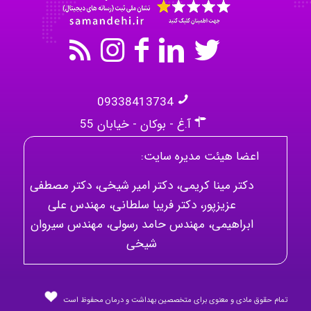
09338413734
آ.غ - بوکان - خیابان 55
اعضا هیئت مدیره سایت:
دکتر مینا کریمی، دکتر امیر شیخی، دکتر مصطفی
عزیزپور، دکتر فریبا سلطانی، مهندس علی
ابراهیمی، مهندس حامد رسولی، مهندس سیروان
شیخی
تمام حقوق مادی و معنوی برای متخصصین بهداشت و درمان محفوظ است