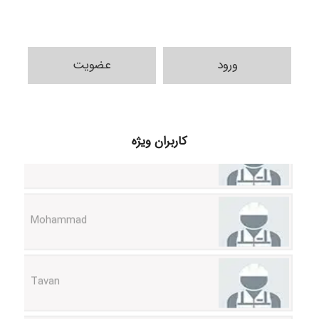
ilhan200
ورود
عضویت
Radman Amini
کاربران ویژه
Mohammad
Tavan
akhtar shahsavandi