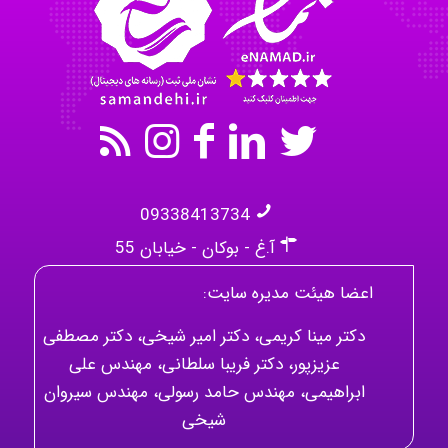
Mehrab
09338413734
آ.غ - بوکان - خیابان 55
اعضا هیئت مدیره سایت:
دکتر مینا کریمی، دکتر امیر شیخی، دکتر مصطفی
عزیزپور، دکتر فریبا سلطانی، مهندس علی
ابراهیمی، مهندس حامد رسولی، مهندس سیروان
شیخی