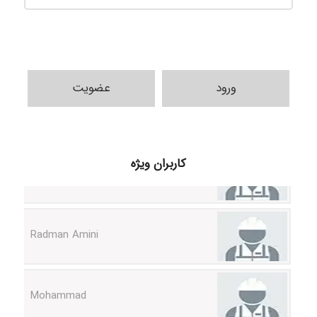
ورود
عضویت
ilhan200
کاربران ویژه
Radman Amini
Mohammad