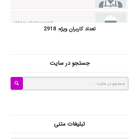
akhtar shahsavandi
تعداد کاربران ویژه: 2918
kimiya zirakpoor
جستجو در سایت
ayda habibnejad
Nazaninkarkon
Omid
تبلیغات متنی