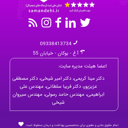
09338413734
آ.غ - بوکان - خیابان 55
اعضا هیئت مدیره سایت:
دکتر مینا کریمی، دکتر امیر شیخی، دکتر مصطفی
عزیزپور، دکتر فریبا سلطانی، مهندس علی
ابراهیمی، مهندس حامد رسولی، مهندس سیروان
شیخی
تمام حقوق مادی و معنوی برای متخصصین بهداشت و درمان محفوظ است