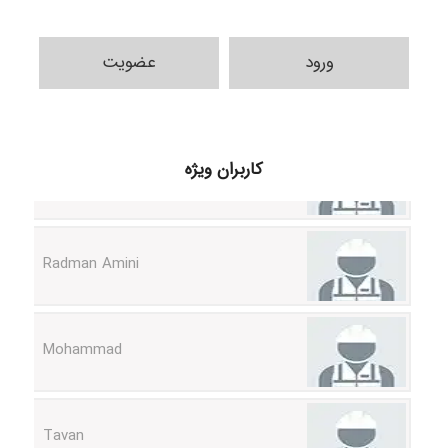
ورود
عضویت
ilhan200
کاربران ویژه
Radman Amini
Mohammad
Tavan