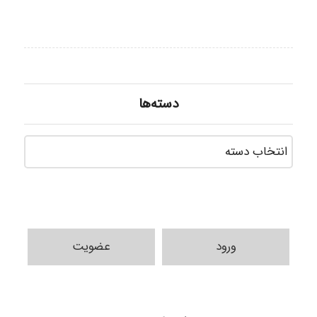
دسته‌ها
دسته‌ه
ورود
عضویت
ilhan200