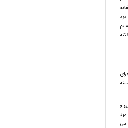
ابه
بود
ستم
کته
ون برای
سته
ری و
آسیاب اورانیوم ساخت نیروگاه های برق هسته ای، تحقیقات علمی و پزشکی و درمان های پزشکی جزء فعالیت های AEC بود
 می