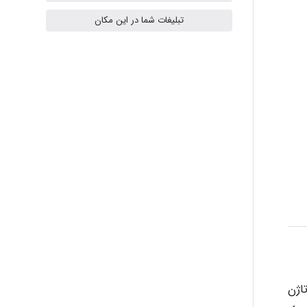
تبلیغات شما در این مکان
- mikaela
Hossein Znd
k.aryan
ilhan200
Radman Amini
اژن