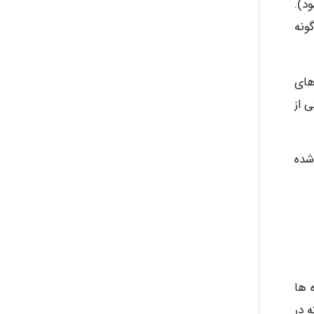
ود).
Mohammad
ونه
های
Tavan
 از
akhtar shahsavandi
شده
kimiya zirakpoor
گرگاه ها
 در