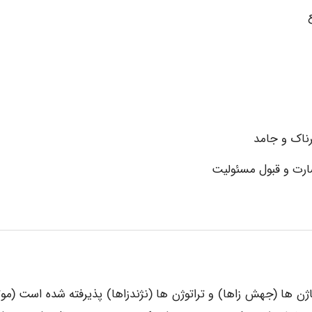
رت و قبول مسئولیت
اژن ها (جهش زاها) و تراتوژن ها (نژندزاها) پذیرفته شده است (موت