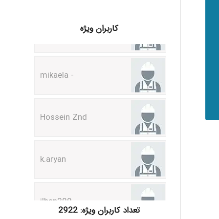
H.ghaedi
کاربران ویژه
- mikaela
Hossein Znd
k.aryan
ilhan200
تعداد کاربران ویژه: 2922
Radman Amini