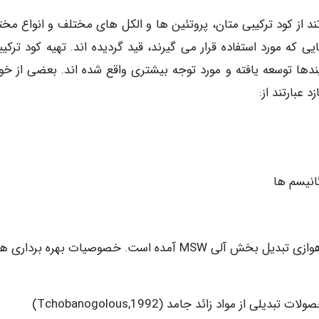
ند از کود ترکیبی متان، پروتئین ها و الکل های مختلف و انواع مخت
طه ای آلی می باشد در جدول (۱) فرآیندهایی که مورد استفاده قرار می گیرند، قید گردیده اند. تهیه کود تر
دها توسعه یافته و مورد توجه بیشتری واقع شده اند. بعضی از خ
عبارتند از:
انیسم ها
در جدول (۲) مقایسه فرآیند کمپوست هوازی و هضم بی هوازی تبدیل بخش آلی MSW آمده است. خصوصیات بهره بر