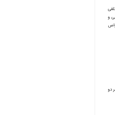
لفی
کیبی و
واص
داری هر دو