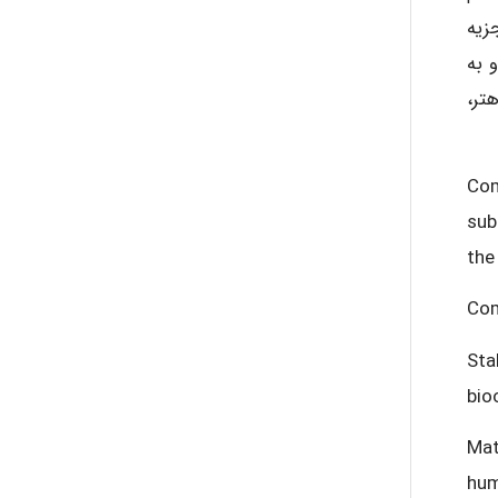
زیه
ayda habibnejad
 به
تر،
Nazaninkarkon
Com
sub
Omid
the
Com
Mehrab
Sta
bio
Mat
hum