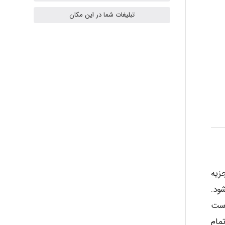
تبلیغات شما در این مکان
Radman Amini
Mohammad
Tavan
akhtar shahsavandi
زیه
ود.
kimiya zirakpoor
تین Compositus گرفته شده است
 ( عمرانی، ۱۳۸۲). بنابراین تمام