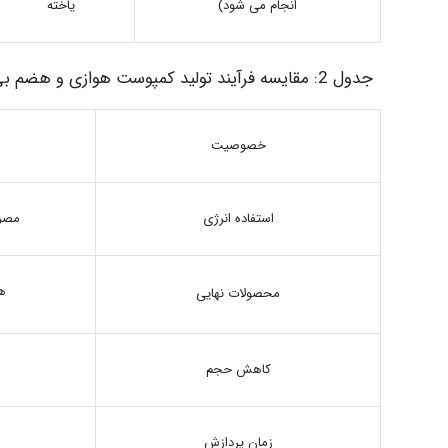
انجام می شود)
یاخته
جدول 2: مقایسه فرآیند تولید کمپوست هوازی و هضم بی هوازی تبدیل بخش آلی مواد زائد شهری (1992 Tchobanogolous)
خصوصیت
مصرف
استفاده انرژی
ه
محصولات نهایی
کاهش حجم
زمان پردازش