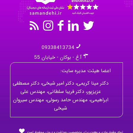
09338413734
آ.غ - بوکان - خیابان 55
اعضا هیئت مدیره سایت:
دکتر مینا کریمی، دکتر امیر شیخی، دکتر مصطفی
عزیزپور، دکتر فریبا سلطانی، مهندس علی
ابراهیمی، مهندس حامد رسولی، مهندس سیروان
شیخی
تمام حقوق مادی و معنوی برای متخصصین بهداشت و درمان محفوظ است