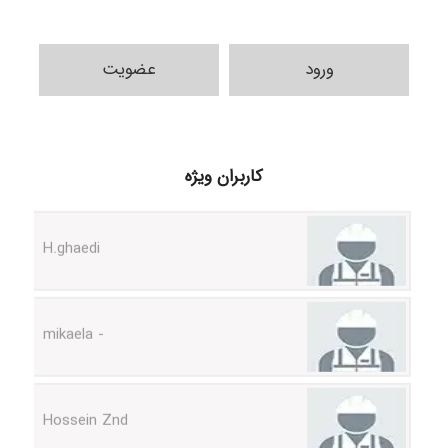
ورود
عضویت
Samunak
کاربران ویژه
H.ghaedi
- mikaela
Hossein Znd