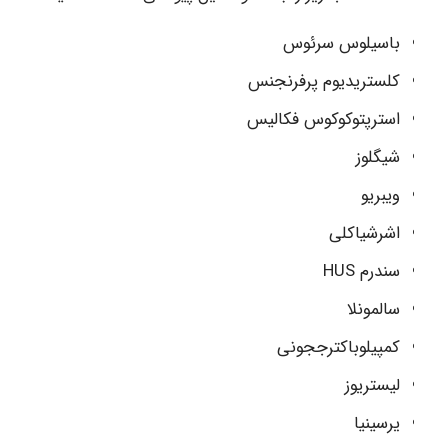
باسیلوس سرئوس
کلستریدیوم پرفرنجنس
استرپتوکوکوس فکالیس
شیگلوز
ویبریو
اشرشیاکلی
سندرم HUS
سالمونلا
کمپیلوباکترججونی
لیستریوز
یرسینیا