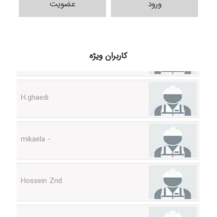
ورود
عضویت
Samunak
کاربران ویژه
H.ghaedi
- mikaela
Hossein Znd
k.aryan